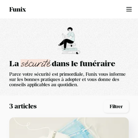
Ouvrir le me
Accueil
Qui sommes-nous ?
sécurité
La
dans le funéraire
Se connecter
Parce votre sécurité est primordiale, Funix vous informe
sur les bonnes pratiques à adopter et vous donne des
conseils applicables au quotidien.
Activer mon agence
3 articles
Filtrer