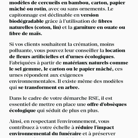
modèles de cercueils en bambou, carton, papier
mâché ou rotin
, avec ou sans ornements. Le
capitonnage est déclinable en
version
biodégradable
grâce à l’utilisation de
fibres
naturelles (coton, lin)
et la
garniture en ouate ou
fibre de maïs.
Si vos clients souhaitent la crémation, moins
polluante, vous pouvez leur conseiller la
location
de fleurs artificielles et d’urnes écologiques
.
Fabriquées à partir de
matériaux naturels comme
le sel gemme, le carton ou le papier mâché,
ces
urnes répondent aux exigences
environnementales. Il existe même des modèles
qui
se transforment en arbre.
Dans le cadre de votre démarche RSE, il est
essentiel de mettre en place une
offre d’obsèques
écologique
qui séduit de plus en plus.
Ainsi, en respectant l'environnement, vous
contribuez à votre échelle à
réduire l'impact
environnemental du funéraire
et à préserver