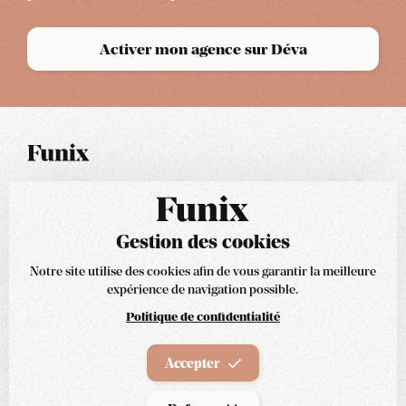
Activer mon agence sur Déva
07 86 75 37 90
Partout en France
Gestion des cookies
Nous écrire
Notre site utilise des cookies afin de vous garantir la meilleure
expérience de navigation possible.
Rubriques
Politique de confidentialité
À propos
Accepter