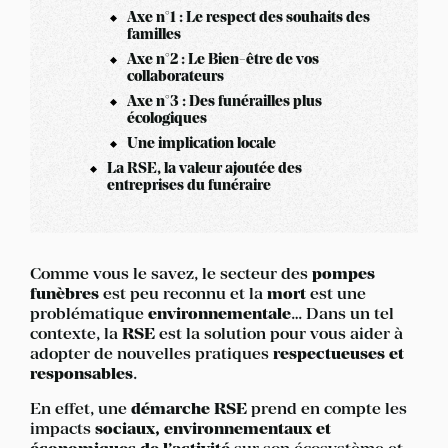
Axe n°1 : Le respect des souhaits des
familles
Axe n°2 : Le Bien-être de vos
collaborateurs
Axe n°3 : Des funérailles plus
écologiques
Une implication locale
La RSE, la valeur ajoutée des
entreprises du funéraire
Comme vous le savez, le secteur des
pompes
funèbres
est peu reconnu et la
mort
est une
problématique
environnementale
… Dans un tel
contexte, la
RSE
est la solution pour vous aider à
adopter de nouvelles pratiques
respectueuses et
responsables
.
En effet, une
démarche RSE
prend en compte les
impacts
sociaux, environnementaux et