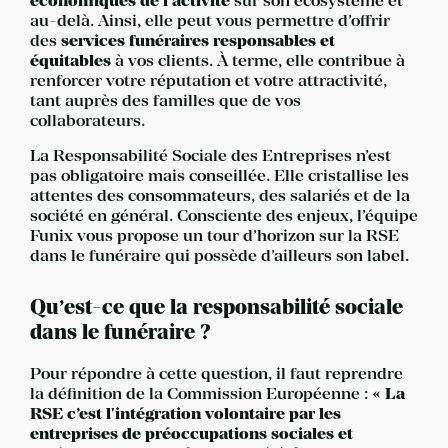
économiques de l’activité
sur son écosystème et
au-delà. Ainsi, elle peut vous permettre d’offrir
des
services funéraires responsables et
équitables
à vos clients. À terme, elle contribue à
renforcer votre réputation et votre attractivité,
tant auprès des familles que de vos
collaborateurs.
La Responsabilité Sociale des Entreprises n’est
pas obligatoire mais conseillée. Elle cristallise les
attentes des consommateurs, des salariés et de la
société en général. Consciente des enjeux, l’équipe
Funix vous propose un tour d’horizon sur la RSE
dans le funéraire qui possède d’ailleurs son label.
Qu’est-ce que la responsabilité sociale
dans le funéraire ?
Pour répondre à cette question, il faut reprendre
la définition de la Commission Européenne :
« La
RSE c’est l'intégration volontaire par les
entreprises de préoccupations sociales et